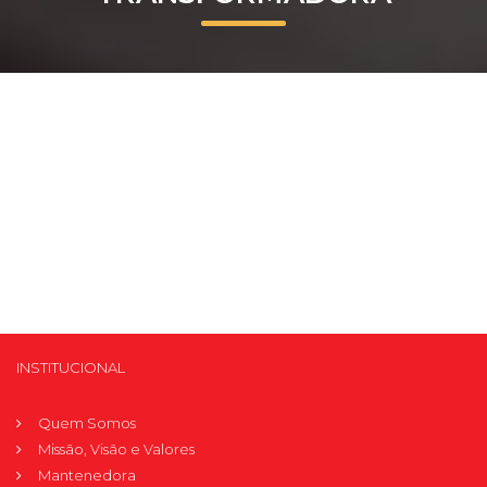
Prouni
Desconto de pontualidade
Biblioteca
Contatos
Calendário acadêmico
Internacionalização
UATI
INSTITUCIONAL
Quem Somos
Missão, Visão e Valores
Mantenedora