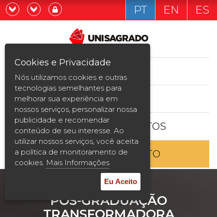
PT
EN
ES
Já sou estudande
Graduação
Cookies e Privacidade
CURSOS
Quero ser estudante
Nós utilizamos cookies e outras
Pós-graduação e MBA
tecnologias semelhantes para
ESTUDE AQUI
melhorar sua experiência em
Curta Duração
nossos serviços, personalizar nossa
publicidade e recomendar
BOLSAS E DESCONTOS
Vestibular
conteúdo de seu interesse. Ao
utilizar nossos serviços, você aceita
a política de monitoramento de
ENTRE EM CONTATO
2ª Graduação
cookies.
Mais Informações
Transferência
Eu Aceito
PÓS-GRADUAÇÃO
Reingresso
TRANSFORMADORA