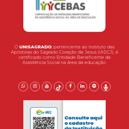
O
UNISAGRADO
, pertencente ao Instituto das
Apóstolas do Sagrado Coração de Jesus (IASCJ), é
certificado como Entidade Beneficente de
Assistência Social na área da educação.