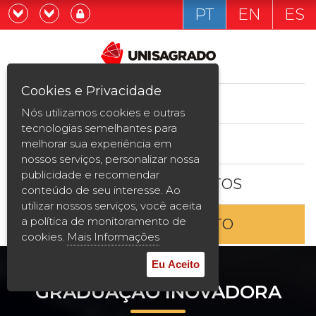
PT
EN
ES
Já sou estudande
Graduação
Cookies e Privacidade
CURSOS
Quero ser estudante
Nós utilizamos cookies e outras
Pós-graduação e MBA
tecnologias semelhantes para
ESTUDE AQUI
melhorar sua experiência em
Curta Duração
nossos serviços, personalizar nossa
publicidade e recomendar
BOLSAS E DESCONTOS
Vestibular
conteúdo de seu interesse. Ao
utilizar nossos serviços, você aceita
a política de monitoramento de
ENTRE EM CONTATO
2ª Graduação
cookies.
Mais Informações
Transferência
Eu Aceito
GRADUAÇÃO INOVADORA
Reingresso