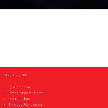
Prouni
Desconto de pontualidade
Biblioteca
Contatos
Calendário acadêmico
Internacionalização
INSTITUCIONAL
UATI
Quem Somos
Missão, Visão e Valores
Mantenedora
Entidade Filantrópica