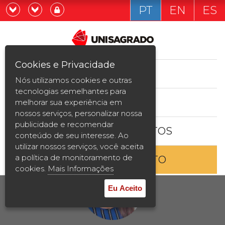
PT
EN
ES
Já sou estudande
Graduação
Cookies e Privacidade
CURSOS
Quero ser estudante
Nós utilizamos cookies e outras
Pós-graduação e MBA
tecnologias semelhantes para
ESTUDE AQUI
melhorar sua experiência em
Curta Duração
nossos serviços, personalizar nossa
publicidade e recomendar
BOLSAS E DESCONTOS
Vestibular
conteúdo de seu interesse. Ao
utilizar nossos serviços, você aceita
a política de monitoramento de
ENTRE EM CONTATO
2ª Graduação
cookies.
Mais Informações
Transferência
Eu Aceito
Reingresso