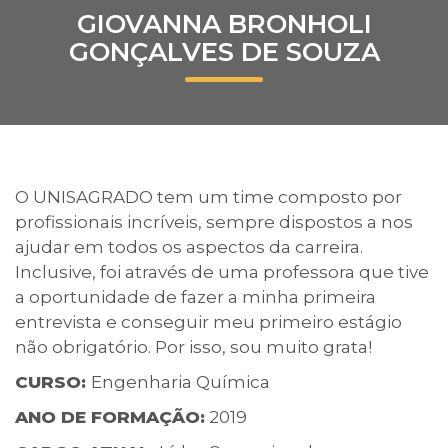
GIOVANNA BRONHOLI
Prouni
GONÇALVES DE SOUZA
Desconto de pontualidade
Biblioteca
Contatos
O UNISAGRADO tem um time composto por
profissionais incríveis, sempre dispostos a nos
Calendário acadêmico
ajudar em todos os aspectos da carreira.
Inclusive, foi através de uma professora que tive
Internacionalização
a oportunidade de fazer a minha primeira
entrevista e conseguir meu primeiro estágio
UATI
não obrigatório. Por isso, sou muito grata!
CURSO:
Engenharia Química
ANO DE FORMAÇÃO:
2019