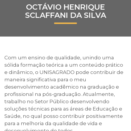
OCTÁVIO HENRIQUE
Prouni
SCLAFFANI DA SILVA
Desconto de pontualidade
Biblioteca
Contatos
Com um ensino de qualidade, unindo uma
sólida formação teórica a um conteúdo prático
Calendário acadêmico
e dinâmico, o UNISAGRADO pode contribuir de
maneira significativa para o meu
Internacionalização
desenvolvimento acadêmico na graduação e
profissional na pós-graduação. Atualmente,
UATI
trabalho no Setor Público desenvolvendo
soluções técnicas para as áreas de Educação e
Saúde, no qual posso contribuir positivamente
para a melhoria da qualidade de vida e
desenvolvimento de todos.