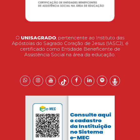
O
UNISAGRADO
, pertencente ao Instituto das
Apóstolas do Sagrado Coração de Jesus (IASCJ), é
certificado como Entidade Beneficente de
Assistência Social na área da educação.