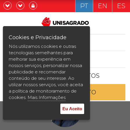
PT
EN
ES
Já sou estudande
Graduação
Cookies e Privacidade
CURSOS
Quero ser estudante
Nós utilizamos cookies e outras
Pós-graduação e MBA
tecnologias semelhantes para
ESTUDE AQUI
melhorar sua experiência em
Curta Duração
nossos serviços, personalizar nossa
publicidade e recomendar
BOLSAS E DESCONTOS
Vestibular
conteúdo de seu interesse. Ao
utilizar nossos serviços, você aceita
a política de monitoramento de
ENTRE EM CONTATO
2ª Graduação
cookies.
Mais Informações
Transferência
Eu Aceito
Reingresso