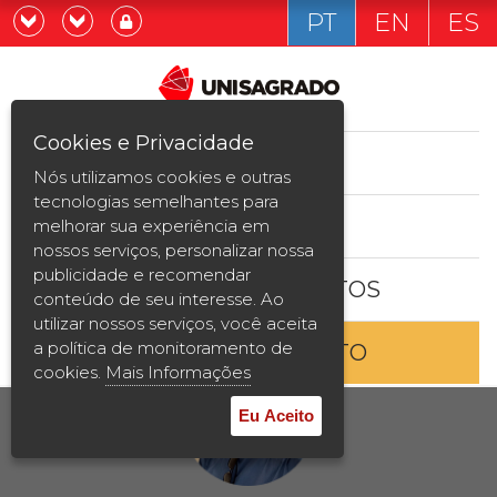
PT
EN
ES
Já sou estudande
Graduação
Cookies e Privacidade
CURSOS
Quero ser estudante
Nós utilizamos cookies e outras
Pós-graduação e MBA
tecnologias semelhantes para
ESTUDE AQUI
melhorar sua experiência em
Curta Duração
nossos serviços, personalizar nossa
publicidade e recomendar
BOLSAS E DESCONTOS
Vestibular
conteúdo de seu interesse. Ao
utilizar nossos serviços, você aceita
a política de monitoramento de
ENTRE EM CONTATO
2ª Graduação
cookies.
Mais Informações
Transferência
Eu Aceito
Reingresso