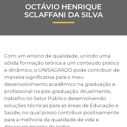
OCTÁVIO HENRIQUE
Prouni
SCLAFFANI DA SILVA
Desconto de pontualidade
Biblioteca
Contatos
Com um ensino de qualidade, unindo uma
sólida formação teórica a um conteúdo prático
Calendário acadêmico
e dinâmico, o UNISAGRADO pode contribuir de
maneira significativa para o meu
Internacionalização
desenvolvimento acadêmico na graduação e
profissional na pós-graduação. Atualmente,
UATI
trabalho no Setor Público desenvolvendo
soluções técnicas para as áreas de Educação e
Saúde, no qual posso contribuir positivamente
para a melhoria da qualidade de vida e
desenvolvimento de todos.