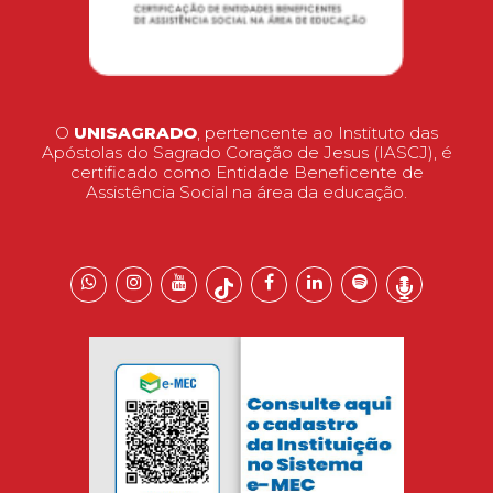
O
UNISAGRADO
, pertencente ao Instituto das
Apóstolas do Sagrado Coração de Jesus (IASCJ), é
certificado como Entidade Beneficente de
Assistência Social na área da educação.