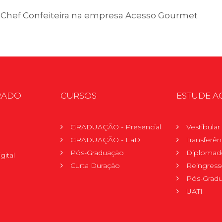
 e Chef Confeiteira na empresa Acesso Gourmet
RADO
CURSOS
ESTUDE A
GRADUAÇÃO - Presencial
Vestibula
GRADUAÇÃO - EaD
Transferên
Pós-Graduação
Diplomad
gital
Curta Duração
Reingress
Pós-Grad
UATI