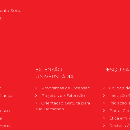
nto Social
e
EXTENSÃO
PESQUISA
UNIVERSITÁRIA
o
Programas de Extensão
Grupos de
fiança
Projetos de Extensão
Iniciação C
Orientação Gratuita para
Iniciação
sua Demanda
nosco
Portal Ca
r
Ética em 
mpus
Revistas C