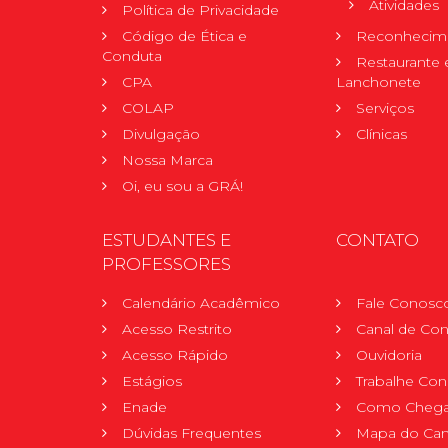
Atividades
Política de Privacidade
Código de Ética e
Reconhecime
Conduta
Restaurante 
CPA
Lanchonete
COLAP
Serviços
Divulgação
Clínicas
Nossa Marca
Oi, eu sou a GRÁ!
ESTUDANTES E
CONTATO
PROFESSORES
Calendário Acadêmico
Fale Conosc
Acesso Restrito
Canal de Con
Acesso Rápido
Ouvidoria
Estágios
Trabalhe Co
Enade
Como Chega
Dúvidas Frequentes
Mapa do Ca