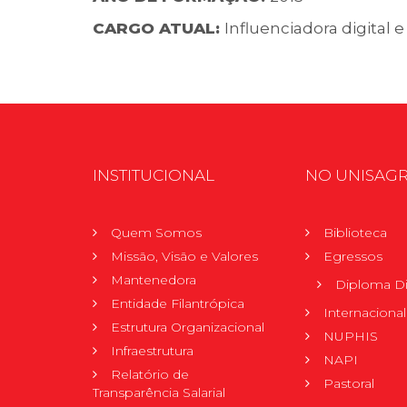
CARGO ATUAL:
Influenciadora digital
INSTITUCIONAL
NO UNISAG
Quem Somos
Biblioteca
Missão, Visão e Valores
Egressos
Mantenedora
Diploma Di
Entidade Filantrópica
Internacional
Estrutura Organizacional
NUPHIS
Infraestrutura
NAPI
Relatório de
Pastoral
Transparência Salarial