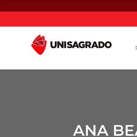
Já sou estuda
Graduação
Pós-graduação e MBA
Curta Duração
ANA BE
Vestibular