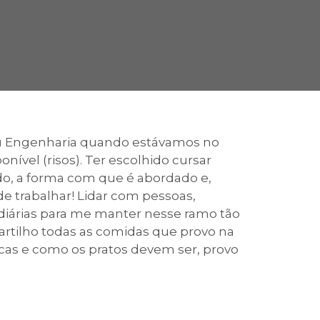
cadêmico
zação
u Engenharia quando estávamos no
nível (risos). Ter escolhido cursar
do, a forma com que é abordado e,
e trabalhar! Lidar com pessoas,
diárias para me manter nesse ramo tão
partilho todas as comidas que provo na
cas e como os pratos devem ser, provo