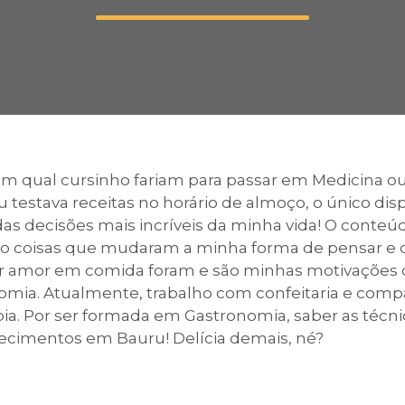
Calendário a
Internacionali
 qual cursinho fariam para passar em Medicina o
testava receitas no horário de almoço, o único dispo
UATI
 decisões mais incríveis da minha vida! O conteú
ão coisas que mudaram a minha forma de pensar e d
ar amor em comida foram e são minhas motivações 
onomia. Atualmente, trabalho com confeitaria e com
a. Por ser formada em Gastronomia, saber as técni
elecimentos em Bauru! Delícia demais, né?