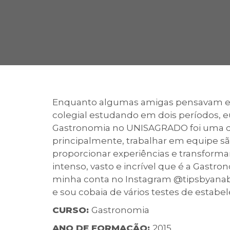
2ª Graduação
Transferência
Enquanto algumas amigas pensavam em
colegial estudando em dois períodos, eu 
Reingresso
Gastronomia no UNISAGRADO foi uma das
principalmente, trabalhar em equipe s
proporcionar experiências e transform
intenso, vasto e incrível que é a Gastr
minha conta no Instagram @tipsbyanabi
e sou cobaia de vários testes de estab
CURSO:
Gastronomia
ANO DE FORMAÇÃO:
2015