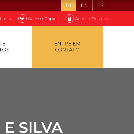
PT
EN
ES
fiança
Acesso Rápido
Acesso Restrito
o ser estudante
 E
ENTRE EM
TOS
CONTATO
ontualidade
E SILVA