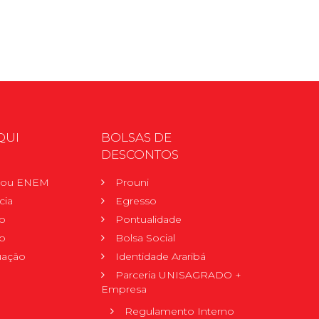
QUI
BOLSAS DE
DESCONTOS
r ou ENEM
Prouni
cia
Egresso
o
Pontualidade
o
Bolsa Social
uação
Identidade Araribá
Parceria UNISAGRADO +
Empresa
Regulamento Interno