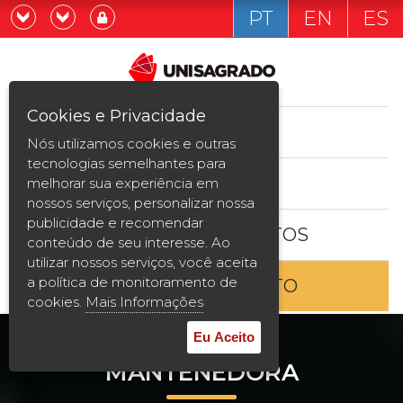
PT
EN
ES
Já sou estudande
Graduação
Cookies e Privacidade
CURSOS
Quero ser estudante
Nós utilizamos cookies e outras
Pós-graduação e MBA
tecnologias semelhantes para
ESTUDE AQUI
melhorar sua experiência em
Curta Duração
nossos serviços, personalizar nossa
publicidade e recomendar
BOLSAS E DESCONTOS
Vestibular
conteúdo de seu interesse. Ao
utilizar nossos serviços, você aceita
a política de monitoramento de
ENTRE EM CONTATO
2ª Graduação
cookies.
Mais Informações
Transferência
Eu Aceito
MANTENEDORA
Reingresso