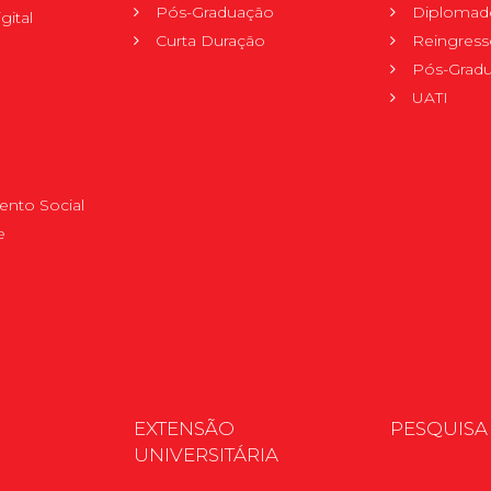
Pós-Graduação
Diplomad
gital
Curta Duração
Reingress
Pós-Grad
UATI
nto Social
e
EXTENSÃO
PESQUISA
UNIVERSITÁRIA