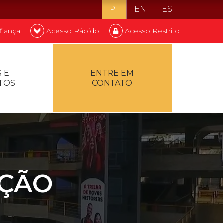
PT
EN
ES
fiança
Acesso Rápido
Acesso Restrito
o ser estudante
 E
ENTRE EM
TOS
CONTATO
ontualidade
AÇÃO