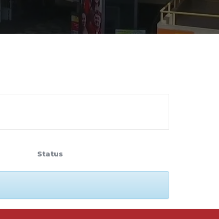
cadêmico
zação
Status