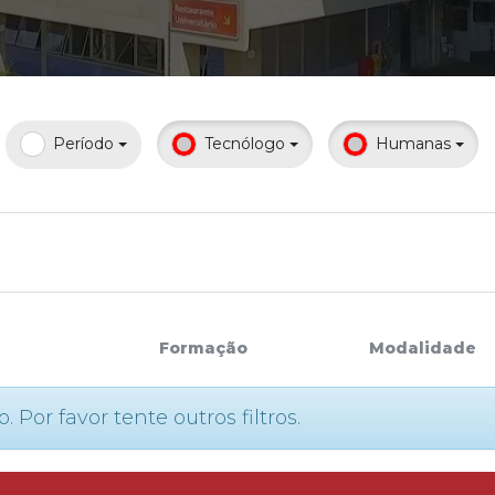
Calendário a
Período
Tecnólogo
Humanas
Internacionali
UATI
Formação
Modalidade
or favor tente outros filtros.