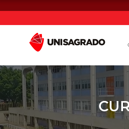
Já sou estuda
Graduação
Pós-graduação e MBA
Curta Duração
CUR
Vestibular