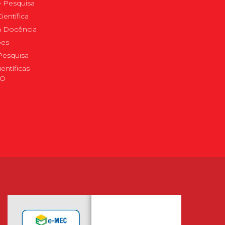
 Pesquisa
ientífica
 à Docência
pes
Pesquisa
ientíficas
DO