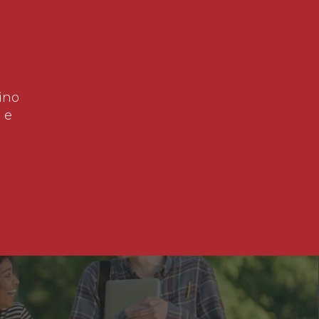
ino
 e
!