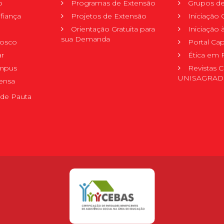
o
Programas de Extensão
Grupos de
fiança
Projetos de Extensão
Iniciação C
Orientação Gratuita para
Iniciação
sua Demanda
nosco
Portal Ca
r
Ética em 
mpus
Revistas C
UNISAGRA
ensa
de Pauta