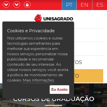
PT
EN
ES
Já sou estudande
Graduação
Cookies e Privacidade
CURSOS
Quero ser estudante
Nós utilizamos cookies e outras
Pós-graduação e MBA
tecnologias semelhantes para
ESTUDE AQUI
melhorar sua experiência em
Curta Duração
nossos serviços, personalizar nossa
publicidade e recomendar
BOLSAS E DESCONTOS
Vestibular
conteúdo de seu interesse. Ao
utilizar nossos serviços, você aceita
a política de monitoramento de
ENTRE EM CONTATO
2ª Graduação
cookies.
Mais Informações
Transferência
Eu Aceito
CURSOS DE GRADUAÇÃO
Reingresso