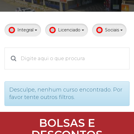
Prouni
Desconto de pontualidade
Integral
Licenciado
Sociais
Biblioteca
Contatos
Calendário acadêmico
Internacionalização
Desculpe, nenhum curso encontrado. Por
favor tente outros filtros.
UATI
BOLSAS E