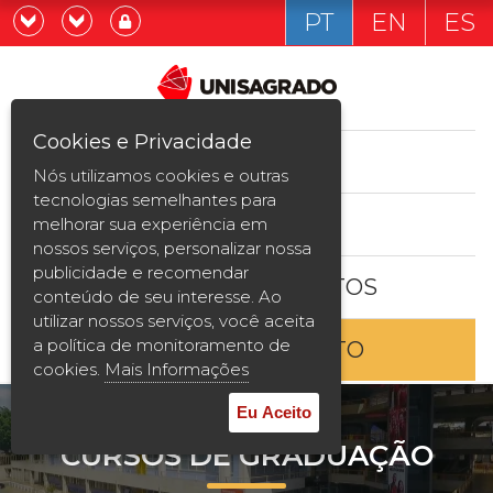
PT
EN
ES
Já sou estudande
Graduação
Cookies e Privacidade
CURSOS
Quero ser estudante
Nós utilizamos cookies e outras
Pós-graduação e MBA
tecnologias semelhantes para
ESTUDE AQUI
melhorar sua experiência em
Curta Duração
nossos serviços, personalizar nossa
publicidade e recomendar
BOLSAS E DESCONTOS
Vestibular
conteúdo de seu interesse. Ao
utilizar nossos serviços, você aceita
a política de monitoramento de
ENTRE EM CONTATO
2ª Graduação
cookies.
Mais Informações
Transferência
Eu Aceito
CURSOS DE GRADUAÇÃO
Reingresso