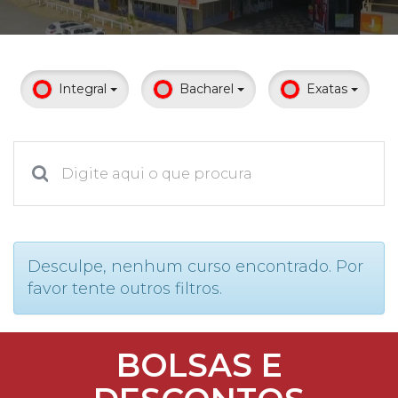
Prouni
Desconto de pontualidade
Integral
Bacharel
Exatas
Biblioteca
Contatos
Calendário acadêmico
Internacionalização
Desculpe, nenhum curso encontrado. Por
favor tente outros filtros.
UATI
BOLSAS E