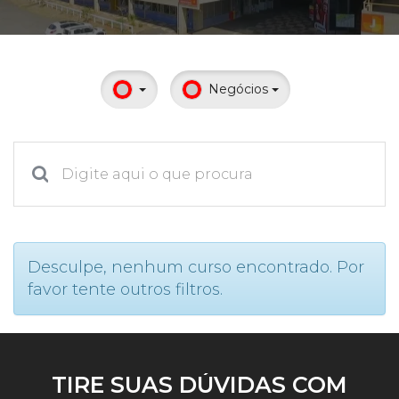
Prouni
Desconto de pontualidade
Negócios
Biblioteca
Contatos
Calendário acadêmico
Internacionalização
Desculpe, nenhum curso encontrado. Por
favor tente outros filtros.
UATI
TIRE SUAS DÚVIDAS COM