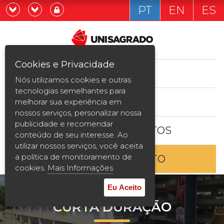
PT
EN
ES
Já sou estudande
Graduação
Cookies e Privacidade
CURSOS
Quero ser estudante
Nós utilizamos cookies e outras
Pós-graduação e MBA
tecnologias semelhantes para
ESTUDE AQUI
melhorar sua experiência em
Curta Duração
nossos serviços, personalizar nossa
publicidade e recomendar
BOLSAS E DESCONTOS
Vestibular
conteúdo de seu interesse. Ao
utilizar nossos serviços, você aceita
a política de monitoramento de
ENTRE EM CONTATO
2ª Graduação
cookies.
Mais Informações
Transferência
Eu Aceito
CURTA DURAÇÃO
Reingresso