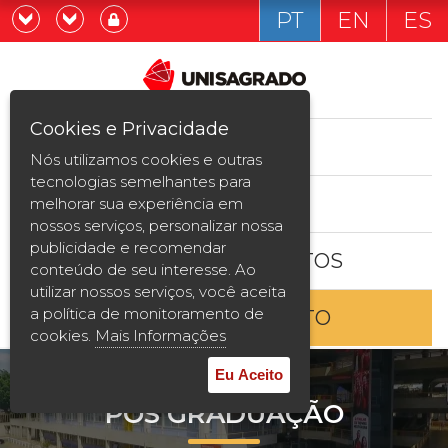
PT
EN
ES
Já sou estudande
Graduação
Cookies e Privacidade
CURSOS
Quero ser estudante
Nós utilizamos cookies e outras
Pós-graduação e MBA
tecnologias semelhantes para
ESTUDE AQUI
melhorar sua experiência em
Curta Duração
nossos serviços, personalizar nossa
publicidade e recomendar
BOLSAS E DESCONTOS
Vestibular
conteúdo de seu interesse. Ao
utilizar nossos serviços, você aceita
a política de monitoramento de
ENTRE EM CONTATO
2ª Graduação
cookies.
Mais Informações
Transferência
Eu Aceito
PÓS GRADUAÇÃO
Reingresso