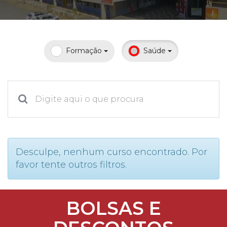
Prouni
Desconto de pontualidade
Formação
Saúde
Biblioteca
Contatos
Calendário acadêmico
Internacionalização
Desculpe, nenhum curso encontrado. Por
favor tente outros filtros.
UATI
BOLSAS E