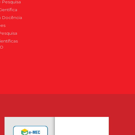
 Pesquisa
ientífica
 à Docência
pes
Pesquisa
ientíficas
DO