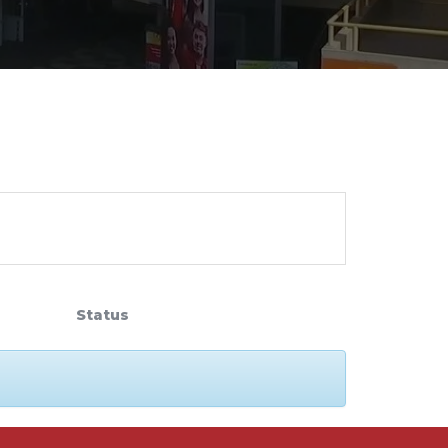
cadêmico
zação
Status