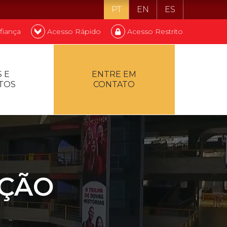
PT
EN
ES
fiança
Acesso Rápido
Acesso Restrito
o ser estudante
 E
ENTRE EM
TOS
CONTATO
ontualidade
AÇÃO