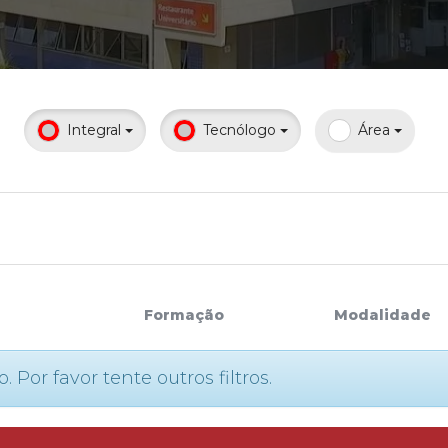
Calendário a
Integral
Tecnólogo
Área
Internacionali
UATI
Formação
Modalidade
or favor tente outros filtros.