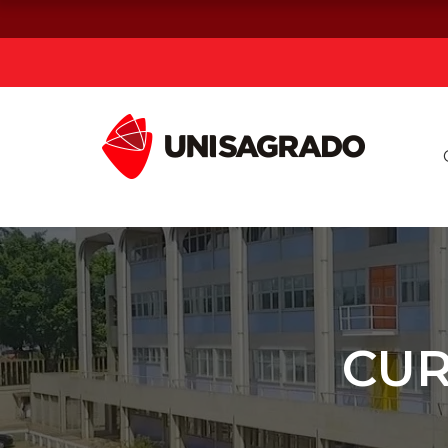
Já sou estuda
Graduação
Pós-graduação e MBA
Curta Duração
CUR
Vestibular