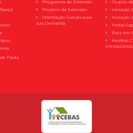
o
Programas de Extensão
Grupos de
fiança
Projetos de Extensão
Iniciação C
Orientação Gratuita para
Iniciação
sua Demanda
nosco
Portal Ca
r
Ética em 
mpus
Revistas C
UNISAGRA
ensa
de Pauta