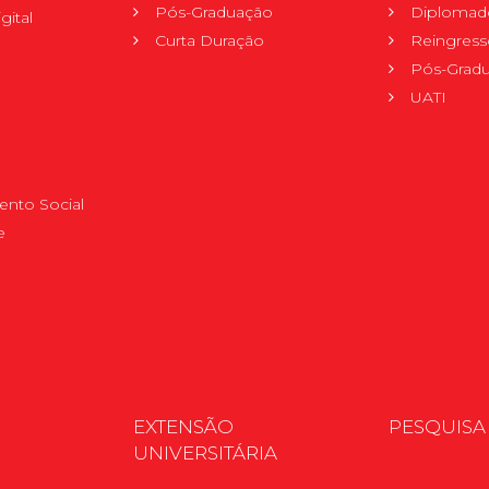
Pós-Graduação
Diplomad
gital
Curta Duração
Reingress
Pós-Grad
UATI
nto Social
e
EXTENSÃO
PESQUISA
UNIVERSITÁRIA