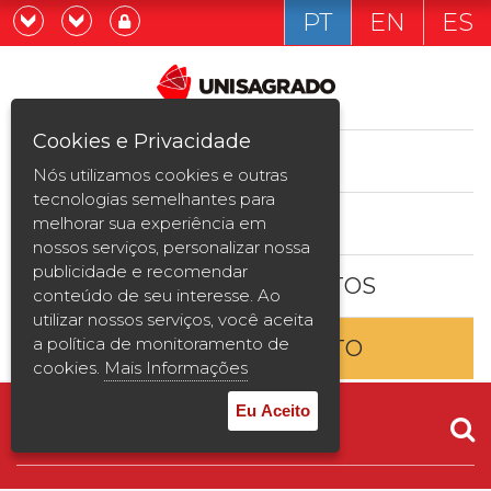
PT
EN
ES
Já sou estudande
Graduação
Cookies e Privacidade
CURSOS
Quero ser estudante
Nós utilizamos cookies e outras
Pós-graduação e MBA
tecnologias semelhantes para
ESTUDE AQUI
melhorar sua experiência em
Curta Duração
nossos serviços, personalizar nossa
publicidade e recomendar
BOLSAS E DESCONTOS
Vestibular
conteúdo de seu interesse. Ao
utilizar nossos serviços, você aceita
a política de monitoramento de
ENTRE EM CONTATO
2ª Graduação
cookies.
Mais Informações
Transferência
Eu Aceito
Reingresso