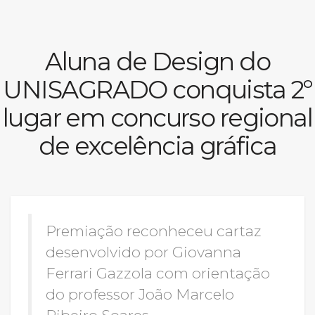
Prouni
Aluna de Design do
Desconto de pontualidade
UNISAGRADO conquista 2º
Biblioteca
lugar em concurso regional
Contatos
de excelência gráfica
Calendário acadêmico
Internacionalização
Premiação reconheceu cartaz
UATI
desenvolvido por Giovanna
Ferrari Gazzola com orientação
do professor João Marcelo