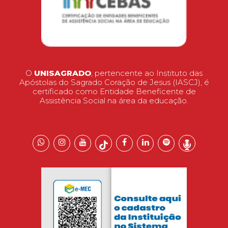
O
UNISAGRADO
, pertencente ao Instituto das
Apóstolas do Sagrado Coração de Jesus (IASCJ), é
certificado como Entidade Beneficente de
Assistência Social na área da educação.