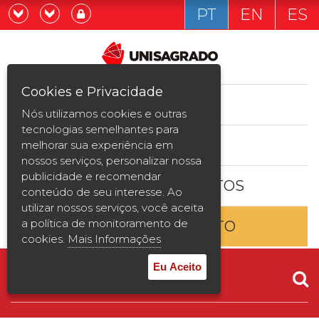
PT
EN
ES
Já sou estudande
Graduação
Cookies e Privacidade
CURSOS
Quero ser estudante
Nós utilizamos cookies e outras
Pós-graduação e MBA
tecnologias semelhantes para
ESTUDE AQUI
melhorar sua experiência em
Curta Duração
nossos serviços, personalizar nossa
publicidade e recomendar
BOLSAS E DESCONTOS
Vestibular
conteúdo de seu interesse. Ao
utilizar nossos serviços, você aceita
a política de monitoramento de
ENTRE EM CONTATO
2ª Graduação
cookies.
Mais Informações
Transferência
Eu Aceito
Reingresso