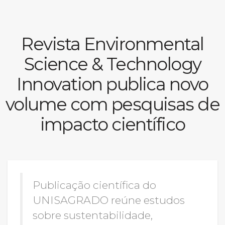
Prouni
Revista Environmental
Desconto de pontualidade
Science & Technology
Biblioteca
Innovation publica novo
Contatos
volume com pesquisas de
Calendário acadêmico
impacto científico
Internacionalização
UATI
Publicação científica do
UNISAGRADO reúne estudos
sobre sustentabilidade,