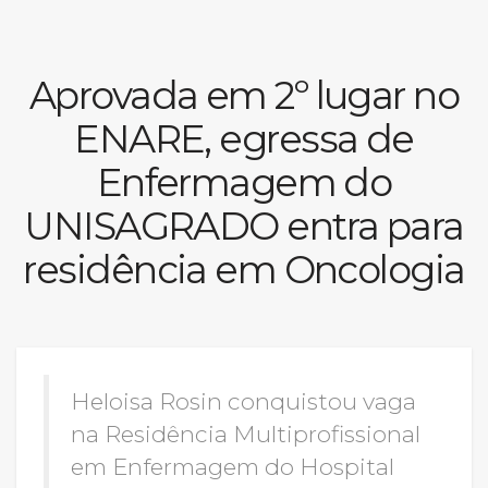
Prouni
Aprovada em 2º lugar no
Desconto de pontualidade
ENARE, egressa de
Biblioteca
Enfermagem do
Contatos
UNISAGRADO entra para
Calendário acadêmico
residência em Oncologia
Internacionalização
UATI
Heloisa Rosin conquistou vaga
na Residência Multiprofissional
em Enfermagem do Hospital