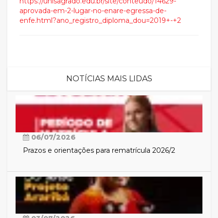
https://unisagrado.edu.br/site/conteudo/14629-
aprovada-em-2-lugar-no-enare-egressa-de-
enfe.html?ano_registro_diploma_dou=2019+-+2
NOTÍCIAS MAIS LIDAS
06/07/2026
Prazos e orientações para rematrícula 2026/2