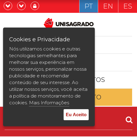
PT
EN
ES
Já sou estudande
Graduação
Cookies e Privacidade
CURSOS
Quero ser estudante
Nós utilizamos cookies e outras
Pós-graduação e MBA
tecnologias semelhantes para
ESTUDE AQUI
melhorar sua experiência em
Curta Duração
nossos serviços, personalizar nossa
publicidade e recomendar
BOLSAS E DESCONTOS
Vestibular
conteúdo de seu interesse. Ao
utilizar nossos serviços, você aceita
a política de monitoramento de
ENTRE EM CONTATO
2ª Graduação
cookies.
Mais Informações
Transferência
Eu Aceito
Reingresso