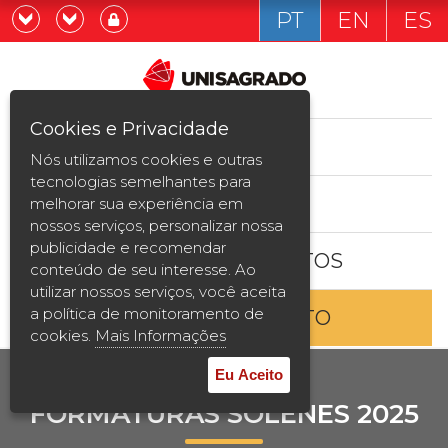
PT
EN
ES
Já sou estudande
Graduação
Cookies e Privacidade
CURSOS
Quero ser estudante
Nós utilizamos cookies e outras
Pós-graduação e MBA
tecnologias semelhantes para
ESTUDE AQUI
melhorar sua experiência em
Curta Duração
nossos serviços, personalizar nossa
publicidade e recomendar
BOLSAS E DESCONTOS
Vestibular
conteúdo de seu interesse. Ao
utilizar nossos serviços, você aceita
a política de monitoramento de
ENTRE EM CONTATO
2ª Graduação
cookies.
Mais Informações
Transferência
Eu Aceito
FORMATURAS SOLENES 2025
Reingresso