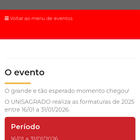
Prouni
Voltar ao menu de eventos
Desconto de pontualidade
Biblioteca
Contatos
O evento
Calendário acadêmico
Internacionalização
O grande e tão esperado momento chegou!
O UNISAGRADO realiza as formaturas de 2025
UATI
entre 16/01 a 31/01/2026.
Período
16/01 a 31/01/2026