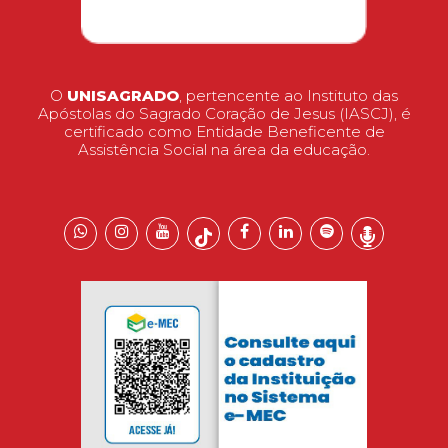
O
UNISAGRADO
, pertencente ao Instituto das
Apóstolas do Sagrado Coração de Jesus (IASCJ), é
certificado como Entidade Beneficente de
Assistência Social na área da educação.