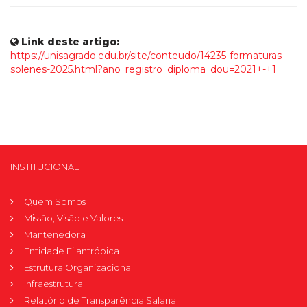
Link deste artigo:
https://unisagrado.edu.br/site/conteudo/14235-formaturas-
solenes-2025.html?ano_registro_diploma_dou=2021+-+1
INSTITUCIONAL
Quem Somos
Missão, Visão e Valores
Mantenedora
Entidade Filantrópica
Estrutura Organizacional
Infraestrutura
Relatório de Transparência Salarial