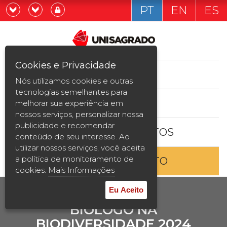
PT
EN
ES
Já sou estudande
Graduação
Cookies e Privacidade
CURSOS
Quero ser estudante
Nós utilizamos cookies e outras
Pós-graduação e MBA
tecnologias semelhantes para
ESTUDE AQUI
melhorar sua experiência em
Curta Duração
nossos serviços, personalizar nossa
publicidade e recomendar
BOLSAS E DESCONTOS
Vestibular
conteúdo de seu interesse. Ao
utilizar nossos serviços, você aceita
a política de monitoramento de
ENTRE EM CONTATO
2ª Graduação
cookies.
Mais Informações
Transferência
Eu Aceito
BIÓLOGO NA
Reingresso
BIODIVERSIDADE 2024