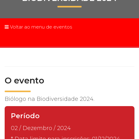
Prouni
Desconto de pontualidade
Voltar ao menu de eventos
Biblioteca
Contatos
Calendário acadêmico
O evento
Internacionalização
Biólogo na Biodiversidade 2024.
UATI
Período
02 / Dezembro / 2024
* Data limite para inscrições: 01/12/2024