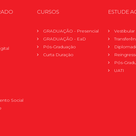
RADO
CURSOS
ESTUDE A
GRADUAÇÃO - Presencial
Vestibula
GRADUAÇÃO - EaD
Transferên
Pós-Graduação
Diplomad
gital
Curta Duração
Reingress
Pós-Grad
UATI
nto Social
e