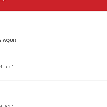
024
 AQUI!
Milani"
Milani"