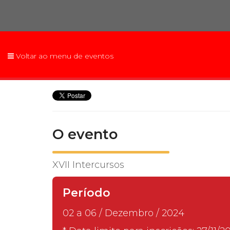
2ª Graduação
Voltar ao menu de eventos
Transferência
Reingresso
O evento
XVII Intercursos
Período
02 a 06 / Dezembro / 2024