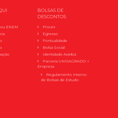
QUI
BOLSAS DE
DESCONTOS
r ou ENEM
Prouni
cia
Egresso
o
Pontualidade
o
Bolsa Social
uação
Identidade Araribá
Parceria UNISAGRADO +
Empresa
Regulamento Interno
de Bolsas de Estudo