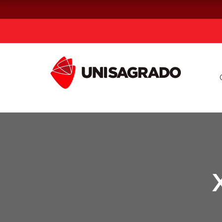
Já sou estuda
Graduação
Pós-graduação e MBA
Curta Duração
Vestibular