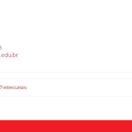
8
.edu.br
17-intercursos