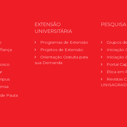
EXTENSÃO
PESQUISA
UNIVERSITÁRIA
o
Programas de Extensão
Grupos de
fiança
Projetos de Extensão
Iniciação C
Orientação Gratuita para
Iniciação
sua Demanda
nosco
Portal Ca
r
Ética em 
mpus
Revistas C
UNISAGRA
ensa
de Pauta