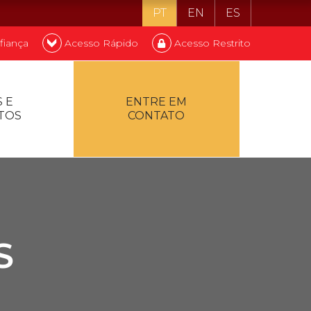
PT
EN
ES
fiança
Acesso Rápido
Acesso Restrito
o ser estudante
 E
ENTRE EM
TOS
CONTATO
ontualidade
S