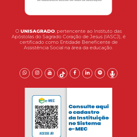
O
UNISAGRADO
, pertencente ao Instituto das
Apóstolas do Sagrado Coração de Jesus (IASCJ), é
certificado como Entidade Beneficente de
Assistência Social na área da educação.