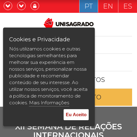
PT
EN
ES
Já sou estudande
Graduação
Cookies e Privacidade
CURSOS
Quero ser estudante
Nós utilizamos cookies e outras
Pós-graduação e MBA
tecnologias semelhantes para
ESTUDE AQUI
melhorar sua experiência em
Curta Duração
nossos serviços, personalizar nossa
publicidade e recomendar
BOLSAS E DESCONTOS
Vestibular
conteúdo de seu interesse. Ao
utilizar nossos serviços, você aceita
a política de monitoramento de
ENTRE EM CONTATO
2ª Graduação
cookies.
Mais Informações
Transferência
Eu Aceito
XII SEMANA DE RELAÇÕES
Reingresso
INTERNACIONAIS