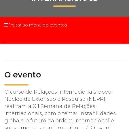
Prouni
Desconto de pontualidade
Voltar ao menu de eventos
Biblioteca
Contatos
Calendário acadêmico
O evento
Internacionalização
O curso de Relações Internacionais e seu
UATI
Núcleo de Extensão e Pesquisa (NEPRI)
realizam a XII Semana de Relações
Internacionais, com o tema: ‘Instabilidades
globais: o futuro da ordem internacional e
suas ameaças contemporâneas’. O evento