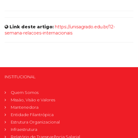
Link deste artigo:
https://unisagrado.edu.br/12-
semana-relacoes-internacionais
INSTITUCIONAL
Quem Somos
Missão, Visão e Valores
Mantenedora
Entidade Filantrópica
Estrutura Organizacional
Infraestrutura
Relatório de Transparência Salarial