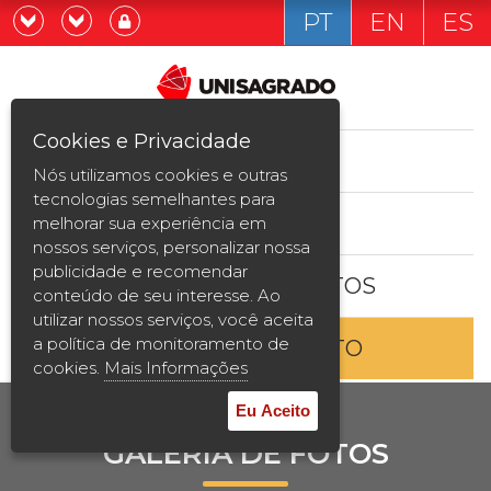
PT
EN
ES
Já sou estudande
Graduação
Cookies e Privacidade
CURSOS
Quero ser estudante
Nós utilizamos cookies e outras
Pós-graduação e MBA
tecnologias semelhantes para
ESTUDE AQUI
melhorar sua experiência em
Curta Duração
nossos serviços, personalizar nossa
publicidade e recomendar
BOLSAS E DESCONTOS
Vestibular
conteúdo de seu interesse. Ao
utilizar nossos serviços, você aceita
a política de monitoramento de
ENTRE EM CONTATO
2ª Graduação
cookies.
Mais Informações
Transferência
Eu Aceito
GALERIA DE FOTOS
Reingresso