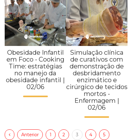
Obesidade Infantil
Simulação clínica
em Foco - Cooking
de curativos com
Time: estratégias
demonstração de
no manejo da
desbridamento
obesidade infantil |
enzimático e
02/06
cirúrgico de tecidos
mortos -
Enfermagem |
02/06
Anterior
1
2
3
4
5