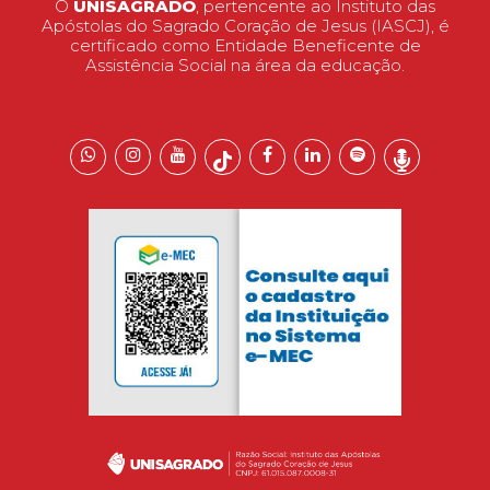
O
UNISAGRADO
, pertencente ao Instituto das
Apóstolas do Sagrado Coração de Jesus (IASCJ), é
certificado como Entidade Beneficente de
Assistência Social na área da educação.