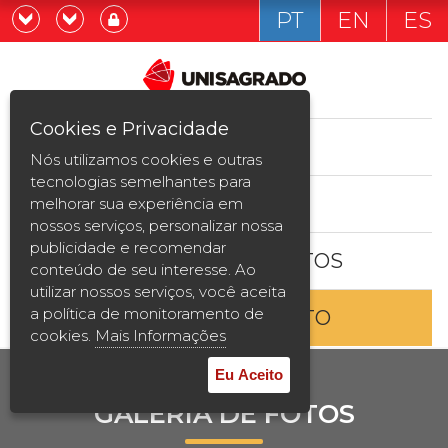
PT
EN
ES
Já sou estudande
Graduação
Cookies e Privacidade
CURSOS
Quero ser estudante
Nós utilizamos cookies e outras
Pós-graduação e MBA
tecnologias semelhantes para
ESTUDE AQUI
melhorar sua experiência em
Curta Duração
nossos serviços, personalizar nossa
publicidade e recomendar
BOLSAS E DESCONTOS
Vestibular
conteúdo de seu interesse. Ao
utilizar nossos serviços, você aceita
a política de monitoramento de
ENTRE EM CONTATO
2ª Graduação
cookies.
Mais Informações
Transferência
Eu Aceito
GALERIA DE FOTOS
Reingresso