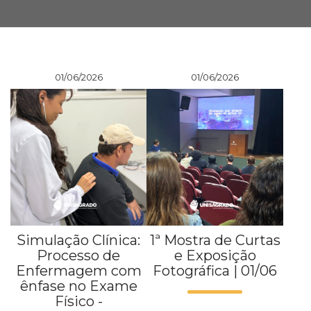
Prouni
Desconto de pontualidade
01/06/2026
01/06/2026
Biblioteca
Contatos
Calendário acadêmico
Internacionalização
UATI
Simulação Clínica:
1ª Mostra de Curtas
Processo de
e Exposição
Enfermagem com
Fotográfica | 01/06
ênfase no Exame
Físico -