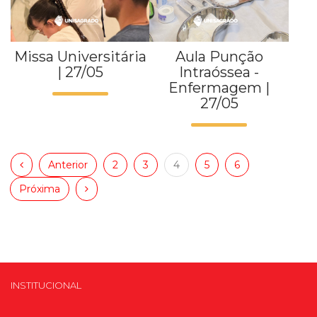
Missa Universitária
Aula Punção
| 27/05
Intraóssea -
Enfermagem |
27/05
Anterior
2
3
4
5
6
Próxima
INSTITUCIONAL