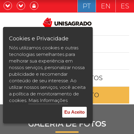
PT
EN
ES
Já sou estudande
Graduação
Cookies e Privacidade
CURSOS
Quero ser estudante
Nós utilizamos cookies e outras
Pós-graduação e MBA
tecnologias semelhantes para
ESTUDE AQUI
melhorar sua experiência em
Curta Duração
nossos serviços, personalizar nossa
publicidade e recomendar
BOLSAS E DESCONTOS
Vestibular
conteúdo de seu interesse. Ao
utilizar nossos serviços, você aceita
a política de monitoramento de
ENTRE EM CONTATO
2ª Graduação
cookies.
Mais Informações
Transferência
Eu Aceito
GALERIA DE FOTOS
Reingresso