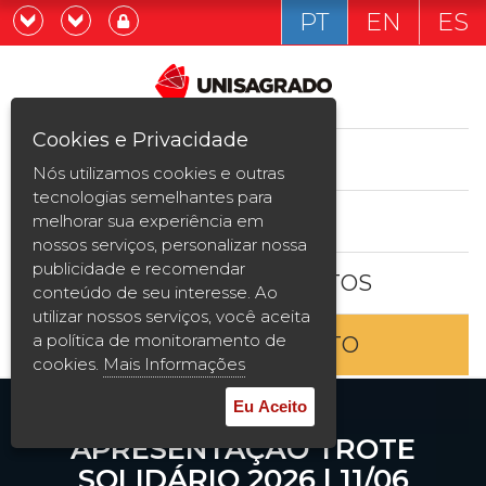
PT
EN
ES
Já sou estudande
Graduação
Cookies e Privacidade
CURSOS
Quero ser estudante
Nós utilizamos cookies e outras
Pós-graduação e MBA
tecnologias semelhantes para
ESTUDE AQUI
melhorar sua experiência em
Curta Duração
nossos serviços, personalizar nossa
publicidade e recomendar
BOLSAS E DESCONTOS
Vestibular
conteúdo de seu interesse. Ao
utilizar nossos serviços, você aceita
a política de monitoramento de
ENTRE EM CONTATO
2ª Graduação
cookies.
Mais Informações
Transferência
Eu Aceito
APRESENTAÇÃO TROTE
Reingresso
SOLIDÁRIO 2026 | 11/06