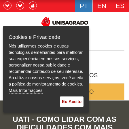
PT
EN
ES
Já sou estudande
Graduação
Cookies e Privacidade
CURSOS
Quero ser estudante
Nós utilizamos cookies e outras
Pós-graduação e MBA
tecnologias semelhantes para melhorar
ESTUDE AQUI
sua experiência em nossos serviços,
Curta Duração
personalizar nossa publicidade e
recomendar conteúdo de seu interesse.
BOLSAS E DESCONTOS
Vestibular
Ao utilizar nossos serviços, você aceita
a política de monitoramento de cookies.
Mais Informações
ENTRE EM CONTATO
2ª Graduação
Eu Aceito
Transferência
UATI - COMO LIDAR COM AS
Reingresso
DIFICULDADES COM MAIS