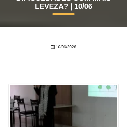
LEVEZA? | 10/06
Prouni
Desconto de pontualidade
Biblioteca
10/06/2026
Contatos
Calendário acadêmico
Internacionalização
UATI