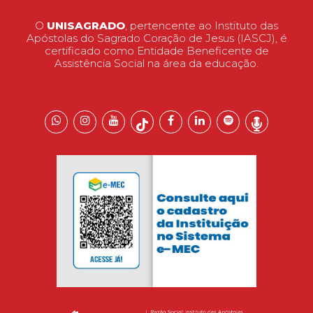
O
UNISAGRADO
, pertencente ao Instituto das
Apóstolas do Sagrado Coração de Jesus (IASCJ), é
certificado como Entidade Beneficente de
Assistência Social na área da educação.