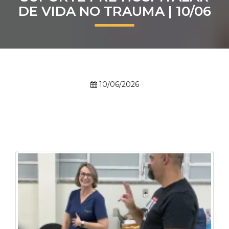
DE VIDA NO TRAUMA | 10/06
Prouni
Desconto de pontualidade
Biblioteca
10/06/2026
Contatos
Calendário acadêmico
Internacionalização
UATI