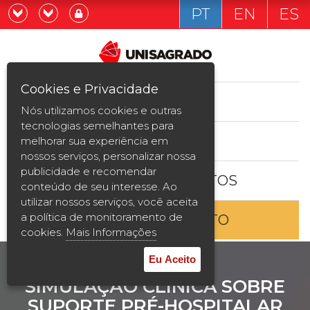
PT
EN
ES
Já sou estudande
Graduação
Cookies e Privacidade
CURSOS
Quero ser estudante
Nós utilizamos cookies e outras
Pós-graduação e MBA
tecnologias semelhantes para
ESTUDE AQUI
melhorar sua experiência em
Curta Duração
nossos serviços, personalizar nossa
publicidade e recomendar
BOLSAS E DESCONTOS
Vestibular
conteúdo de seu interesse. Ao
utilizar nossos serviços, você aceita
a política de monitoramento de
ENTRE EM CONTATO
2ª Graduação
cookies.
Mais Informações
Transferência
Eu Aceito
SIMULAÇÃO CLÍNICA SOBRE
Reingresso
SUPORTE PRÉ-HOSPITALAR