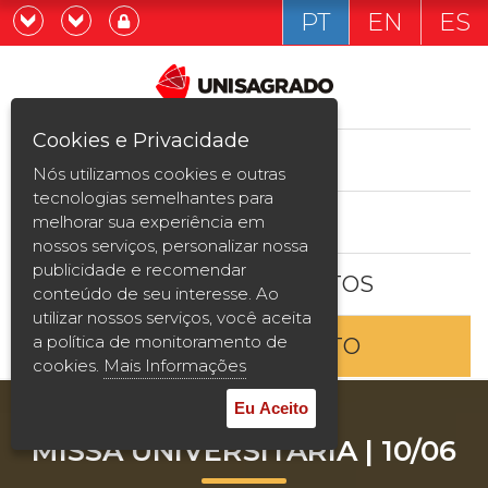
PT
EN
ES
Já sou estudande
Graduação
Cookies e Privacidade
CURSOS
Quero ser estudante
Nós utilizamos cookies e outras
Pós-graduação e MBA
tecnologias semelhantes para
ESTUDE AQUI
melhorar sua experiência em
Curta Duração
nossos serviços, personalizar nossa
publicidade e recomendar
BOLSAS E DESCONTOS
Vestibular
conteúdo de seu interesse. Ao
utilizar nossos serviços, você aceita
a política de monitoramento de
ENTRE EM CONTATO
2ª Graduação
cookies.
Mais Informações
Transferência
Eu Aceito
MISSA UNIVERSITÁRIA | 10/06
Reingresso