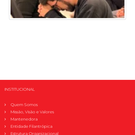
INSTITUCIONAL
Quem Somos
Missão, Visão e Valores
Mantenedora
Entidade Filantrópica
Estrutura Organizacional