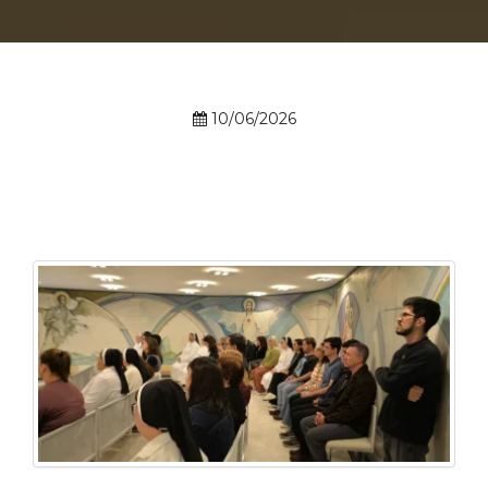
Prouni
Desconto de pontualidade
10/06/2026
Biblioteca
Contatos
Calendário acadêmico
Internacionalização
UATI