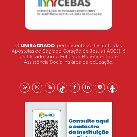
O
UNISAGRADO
, pertencente ao Instituto das
Apóstolas do Sagrado Coração de Jesus (IASCJ), é
certificado como Entidade Beneficente de
Assistência Social na área da educação.