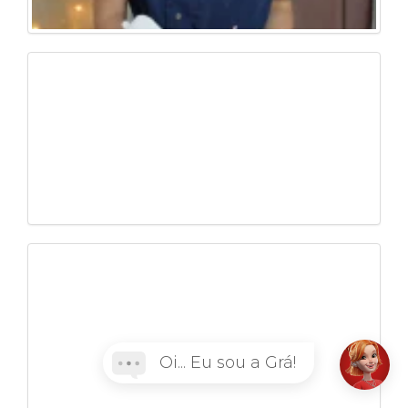
Oi... Eu sou a Grá!