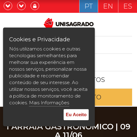
PT
EN
ES
Já sou estudande
Graduação
Cookies e Privacidade
CURSOS
Quero ser estudante
Nós utilizamos cookies e outras
Pós-graduação e MBA
tecnologias semelhantes para
ESTUDE AQUI
melhorar sua experiência em
Curta Duração
nossos serviços, personalizar nossa
publicidade e recomendar
BOLSAS E DESCONTOS
Vestibular
conteúdo de seu interesse. Ao
utilizar nossos serviços, você aceita
a política de monitoramento de
ENTRE EM CONTATO
2ª Graduação
cookies.
Mais Informações
Transferência
Eu Aceito
I ARRAIÁ GASTRONÔMICO | 09
Reingresso
A 11/06