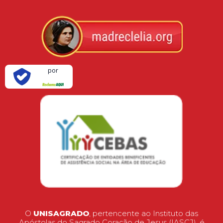
Verificada
por
O
UNISAGRADO
, pertencente ao Instituto das
Apóstolas do Sagrado Coração de Jesus (IASCJ), é