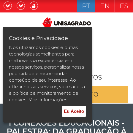
PT
EN
ES
Já sou estudande
Graduação
Cookies e Privacidade
CURSOS
Quero ser estudante
Nós utilizamos cookies e outras
Pós-graduação e MBA
tecnologias semelhantes para
ESTUDE AQUI
melhorar sua experiência em
Curta Duração
nossos serviços, personalizar nossa
publicidade e recomendar
BOLSAS E DESCONTOS
Vestibular
conteúdo de seu interesse. Ao
utilizar nossos serviços, você aceita
a política de monitoramento de
ENTRE EM CONTATO
2ª Graduação
cookies.
Mais Informações
Transferência
Eu Aceito
I CONEXÕES EDUCACIONAIS -
Reingresso
PALESTRA: DA GRADUAÇÃO À