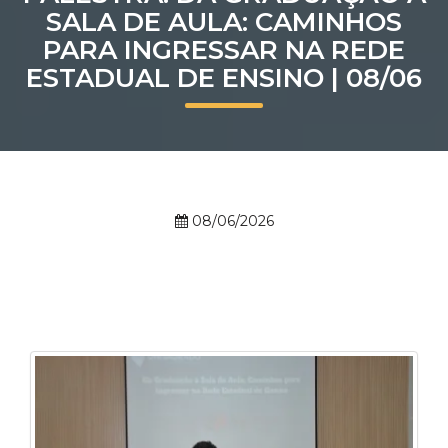
SALA DE AULA: CAMINHOS
Prouni
PARA INGRESSAR NA REDE
ESTADUAL DE ENSINO | 08/06
Desconto de pontualidade
Biblioteca
Contatos
08/06/2026
Calendário acadêmico
Internacionalização
UATI