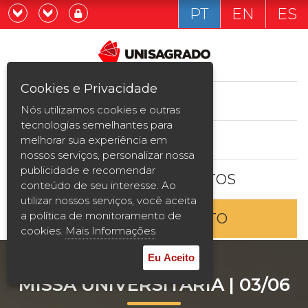
PT
EN
ES
Já sou estudande
Graduação
Cookies e Privacidade
CURSOS
Quero ser estudante
Nós utilizamos cookies e outras
Pós-graduação e MBA
tecnologias semelhantes para
ESTUDE AQUI
melhorar sua experiência em
Curta Duração
nossos serviços, personalizar nossa
publicidade e recomendar
BOLSAS E DESCONTOS
Vestibular
conteúdo de seu interesse. Ao
utilizar nossos serviços, você aceita
a política de monitoramento de
ENTRE EM CONTATO
2ª Graduação
cookies.
Mais Informações
Transferência
Eu Aceito
MISSA UNIVERSITÁRIA | 03/06
Reingresso