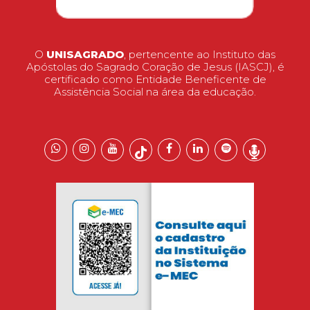
O
UNISAGRADO
, pertencente ao Instituto das
Apóstolas do Sagrado Coração de Jesus (IASCJ), é
certificado como Entidade Beneficente de
Assistência Social na área da educação.