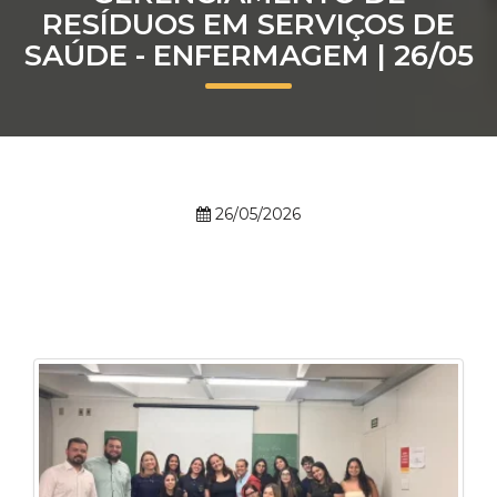
RESÍDUOS EM SERVIÇOS DE
Prouni
SAÚDE - ENFERMAGEM | 26/05
Desconto de pontualidade
Biblioteca
Contatos
26/05/2026
Calendário acadêmico
Internacionalização
UATI