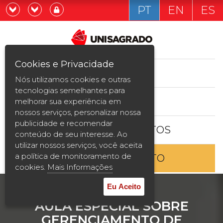
PT
EN
ES
Já sou estudande
Graduação
Cookies e Privacidade
CURSOS
Quero ser estudante
Nós utilizamos cookies e outras
Pós-graduação e MBA
tecnologias semelhantes para
ESTUDE AQUI
melhorar sua experiência em
Curta Duração
nossos serviços, personalizar nossa
publicidade e recomendar
BOLSAS E DESCONTOS
Vestibular
conteúdo de seu interesse. Ao
utilizar nossos serviços, você aceita
a política de monitoramento de
ENTRE EM CONTATO
2ª Graduação
cookies.
Mais Informações
Transferência
Eu Aceito
AULA ESPECIAL SOBRE
Reingresso
GERENCIAMENTO DE