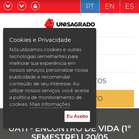
PT
EN
ES
Já sou estudande
Graduação
Cookies e Privacidade
CURSOS
Quero ser estudante
Nós utilizamos cookies e outras
Pós-graduação e MBA
tecnologias semelhantes para
ESTUDE AQUI
melhorar sua experiência em
Curta Duração
nossos serviços, personalizar nossa
publicidade e recomendar
BOLSAS E DESCONTOS
Vestibular
conteúdo de seu interesse. Ao
utilizar nossos serviços, você aceita
a política de monitoramento de
ENTRE EM CONTATO
2ª Graduação
cookies.
Mais Informações
Transferência
Eu Aceito
UATI - ENCONTRO DE VIDA (1º
Reingresso
SEMESTRE) | 20/05