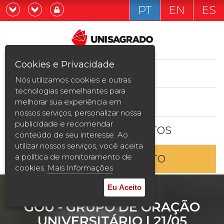
PT
EN
ES
Já sou estudande
Graduação
Cookies e Privacidade
CURSOS
Quero ser estudante
Nós utilizamos cookies e outras
Pós-graduação e MBA
tecnologias semelhantes para
ESTUDE AQUI
melhorar sua experiência em
Curta Duração
nossos serviços, personalizar nossa
publicidade e recomendar
BOLSAS E DESCONTOS
Vestibular
conteúdo de seu interesse. Ao
utilizar nossos serviços, você aceita
a política de monitoramento de
ENTRE EM CONTATO
2ª Graduação
cookies.
Mais Informações
Transferência
Eu Aceito
GOU - GRUPO DE ORAÇÃO
Reingresso
UNIVERSITÁRIO | 21/05