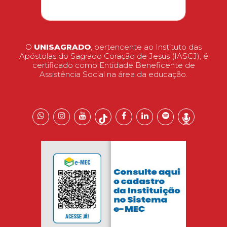
O
UNISAGRADO
, pertencente ao Instituto das
Apóstolas do Sagrado Coração de Jesus (IASCJ), é
certificado como Entidade Beneficente de
Assistência Social na área da educação.