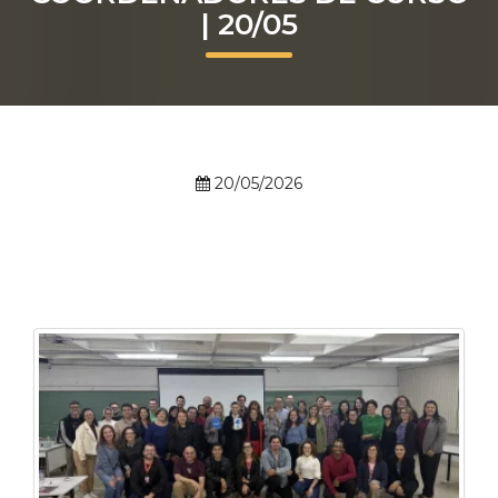
| 20/05
Prouni
Desconto de pontualidade
Biblioteca
20/05/2026
Contatos
Calendário acadêmico
Internacionalização
UATI