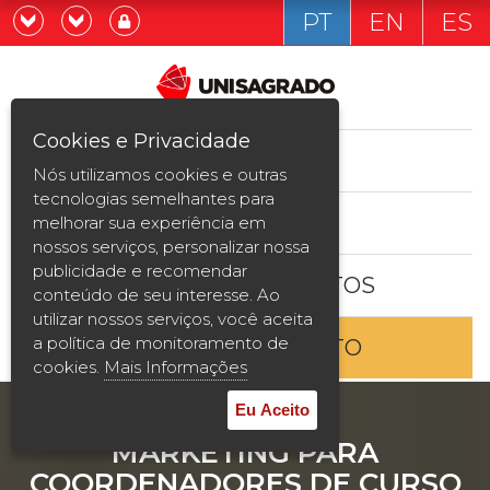
PT
EN
ES
Já sou estudande
Graduação
Cookies e Privacidade
CURSOS
Quero ser estudante
Nós utilizamos cookies e outras
Pós-graduação e MBA
tecnologias semelhantes para
ESTUDE AQUI
melhorar sua experiência em
Curta Duração
nossos serviços, personalizar nossa
publicidade e recomendar
BOLSAS E DESCONTOS
Vestibular
conteúdo de seu interesse. Ao
utilizar nossos serviços, você aceita
a política de monitoramento de
ENTRE EM CONTATO
2ª Graduação
cookies.
Mais Informações
Transferência
Eu Aceito
MARKETING PARA
Reingresso
COORDENADORES DE CURSO