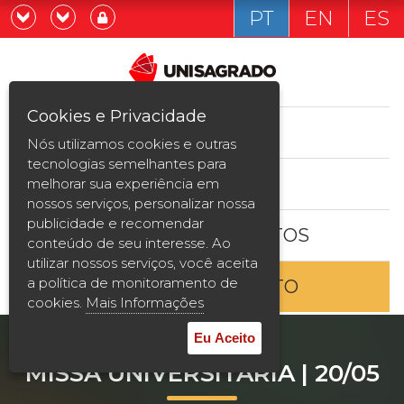
PT
EN
ES
Já sou estudande
Graduação
Cookies e Privacidade
CURSOS
Quero ser estudante
Nós utilizamos cookies e outras
Pós-graduação e MBA
tecnologias semelhantes para
ESTUDE AQUI
melhorar sua experiência em
Curta Duração
nossos serviços, personalizar nossa
publicidade e recomendar
BOLSAS E DESCONTOS
Vestibular
conteúdo de seu interesse. Ao
utilizar nossos serviços, você aceita
a política de monitoramento de
ENTRE EM CONTATO
2ª Graduação
cookies.
Mais Informações
Transferência
Eu Aceito
MISSA UNIVERSITÁRIA | 20/05
Reingresso