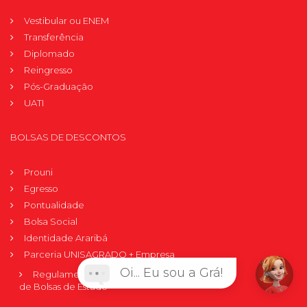
Vestibular ou ENEM
Transferência
Diplomado
Reingresso
Pós-Graduação
UATI
BOLSAS DE DESCONTOS
Prouni
Egresso
Pontualidade
Bolsa Social
Identidade Araribá
Parceria UNISAGRADO + Empresa
Oi... Eu sou a Grá!
Regulamento Interno
de Bolsas de Estudo