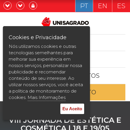
PT
EN
ES
Já sou estudande
Graduação
Cookies e Privacidade
CURSOS
Quero ser estudante
Nós utilizamos cookies e outras
Pós-graduação e MBA
tecnologias semelhantes para
ESTUDE AQUI
melhorar sua experiência em
Curta Duração
nossos serviços, personalizar nossa
publicidade e recomendar
BOLSAS E DESCONTOS
Vestibular
conteúdo de seu interesse. Ao
utilizar nossos serviços, você aceita
a política de monitoramento de
ENTRE EM CONTATO
2ª Graduação
cookies.
Mais Informações
Transferência
Eu Aceito
VIII JORNADA DE ESTÉTICA E
Reingresso
COSMÉTICA | 18 E 19/05