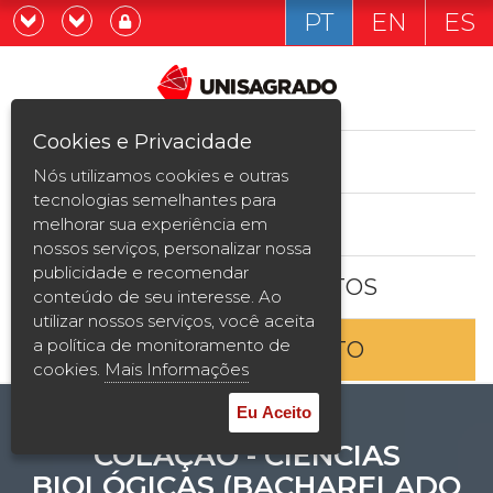
PT
EN
ES
Já sou estudande
Graduação
Cookies e Privacidade
CURSOS
Quero ser estudante
Nós utilizamos cookies e outras
Pós-graduação e MBA
tecnologias semelhantes para
ESTUDE AQUI
melhorar sua experiência em
Curta Duração
nossos serviços, personalizar nossa
publicidade e recomendar
BOLSAS E DESCONTOS
Vestibular
conteúdo de seu interesse. Ao
utilizar nossos serviços, você aceita
a política de monitoramento de
ENTRE EM CONTATO
2ª Graduação
cookies.
Mais Informações
Transferência
Eu Aceito
COLAÇÃO - CIÊNCIAS
Reingresso
BIOLÓGICAS (BACHARELADO