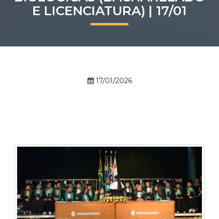
E LICENCIATURA) | 17/01
Prouni
Desconto de pontualidade
Biblioteca
17/01/2026
Contatos
Calendário acadêmico
Internacionalização
UATI