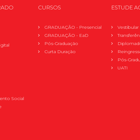
RADO
CURSOS
ESTUDE A
GRADUAÇÃO - Presencial
Vestibula
GRADUAÇÃO - EaD
Transferên
Pós-Graduação
Diplomad
gital
Curta Duração
Reingress
Pós-Grad
UATI
nto Social
e