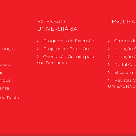
EXTENSÃO
PESQUISA
UNIVERSITÁRIA
o
Programas de Extensão
Grupos de
fiança
Projetos de Extensão
Iniciação C
Orientação Gratuita para
Iniciação
sua Demanda
nosco
Portal Ca
r
Ética em 
mpus
Revistas C
UNISAGRA
ensa
de Pauta