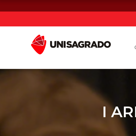
Já sou estuda
Graduação
Pós-graduação e MBA
Curta Duração
I AR
Vestibular