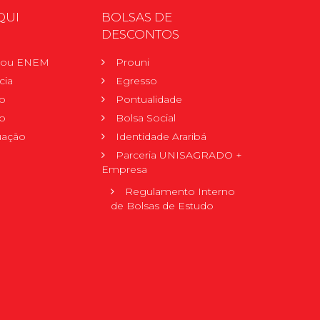
QUI
BOLSAS DE
DESCONTOS
r ou ENEM
Prouni
cia
Egresso
o
Pontualidade
o
Bolsa Social
uação
Identidade Araribá
Parceria UNISAGRADO +
Empresa
Regulamento Interno
de Bolsas de Estudo