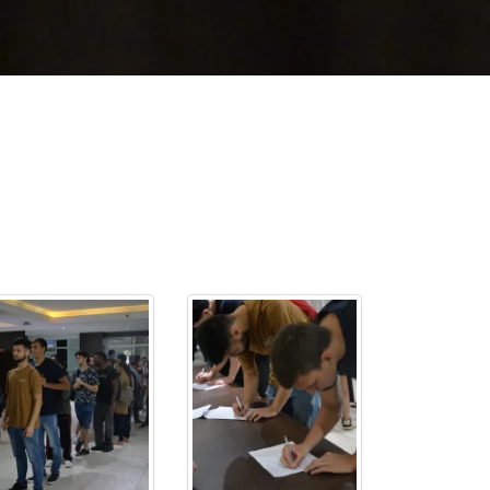
cadêmico
zação