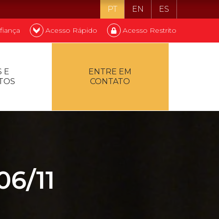
PT
EN
ES
fiança
Acesso Rápido
Acesso Restrito
o ser estudante
 E
ENTRE EM
TOS
CONTATO
ontualidade
6/11