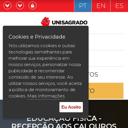
PT
EN
ES
Já sou estudande
Graduação
Cookies e Privacidade
CURSOS
Quero ser estudante
Nós utilizamos cookies e outras
Pós-graduação e MBA
tecnologias semelhantes para
ESTUDE AQUI
melhorar sua experiência em
Curta Duração
nossos serviços, personalizar nossa
publicidade e recomendar
BOLSAS E DESCONTOS
Vestibular
conteúdo de seu interesse. Ao
utilizar nossos serviços, você aceita
a política de monitoramento de
ENTRE EM CONTATO
2ª Graduação
cookies.
Mais Informações
Transferência
Eu Aceito
EDUCAÇÃO FÍSICA -
Reingresso
RECEPÇÃO AOS CALOUROS