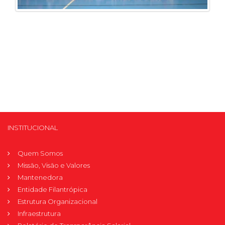
INSTITUCIONAL
Quem Somos
Missão, Visão e Valores
Mantenedora
Entidade Filantrópica
Estrutura Organizacional
Infraestrutura