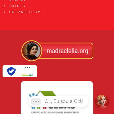
EVENTOS
GALERIA DE FOTOS
Verificada
por
Oi... Eu sou a Grá!