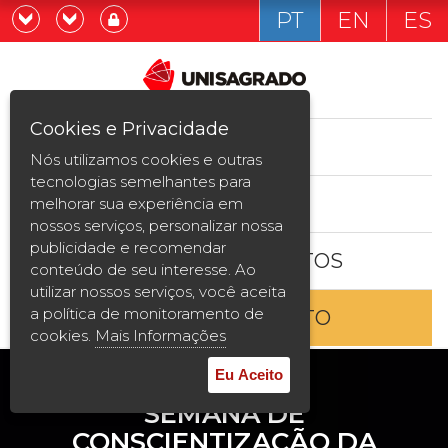
PT
EN
ES
Já sou estudande
Graduação
Cookies e Privacidade
CURSOS
Quero ser estudante
Nós utilizamos cookies e outras
Pós-graduação e MBA
tecnologias semelhantes para
ESTUDE AQUI
melhorar sua experiência em
Curta Duração
nossos serviços, personalizar nossa
publicidade e recomendar
BOLSAS E DESCONTOS
Vestibular
conteúdo de seu interesse. Ao
utilizar nossos serviços, você aceita
a política de monitoramento de
ENTRE EM CONTATO
2ª Graduação
cookies.
Mais Informações
Transferência
Eu Aceito
SEMANA DE
Reingresso
CONSCIENTIZAÇÃO DA