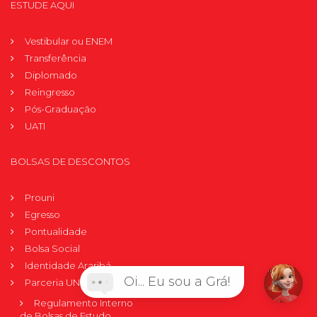
ESTUDE AQUI
Vestibular ou ENEM
Transferência
Diplomado
Reingresso
Pós-Graduação
UATI
BOLSAS DE DESCONTOS
Prouni
Egresso
Pontualidade
Bolsa Social
Identidade Araribá
Oi... Eu sou a Grá!
Parceria UNISAGRADO + Empresa
Regulamento Interno
de Bolsas de Estudo