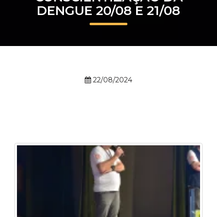
DENGUE 20/08 E 21/08
Prouni
Desconto de pontualidade
Biblioteca
22/08/2024
Contatos
Calendário acadêmico
Internacionalização
UATI