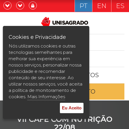
PT
EN
ES
Já sou estudande
Graduação
Cookies e Privacidade
CURSOS
Quero ser estudante
Nós utilizamos cookies e outras
Pós-graduação e MBA
tecnologias semelhantes para
ESTUDE AQUI
melhorar sua experiência em
Curta Duração
nossos serviços, personalizar nossa
publicidade e recomendar
BOLSAS E DESCONTOS
Vestibular
conteúdo de seu interesse. Ao
utilizar nossos serviços, você aceita
a política de monitoramento de
ENTRE EM CONTATO
2ª Graduação
cookies.
Mais Informações
Transferência
Eu Aceito
VII CAFÉ COM NUTRIÇÃO
Reingresso
22/08