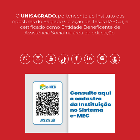
O
UNISAGRADO
, pertencente ao Instituto das
Apóstolas do Sagrado Coração de Jesus (IASCJ), é
certificado como Entidade Beneficente de
Assistência Social na área da educação.