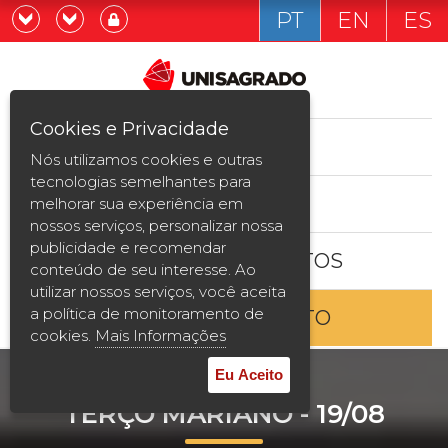
PT
EN
ES
Já sou estudande
Graduação
Cookies e Privacidade
CURSOS
Quero ser estudante
Nós utilizamos cookies e outras
Pós-graduação e MBA
tecnologias semelhantes para
ESTUDE AQUI
melhorar sua experiência em
Curta Duração
nossos serviços, personalizar nossa
publicidade e recomendar
BOLSAS E DESCONTOS
Vestibular
conteúdo de seu interesse. Ao
utilizar nossos serviços, você aceita
a política de monitoramento de
ENTRE EM CONTATO
2ª Graduação
cookies.
Mais Informações
Transferência
Eu Aceito
TERÇO MARIANO - 19/08
Reingresso