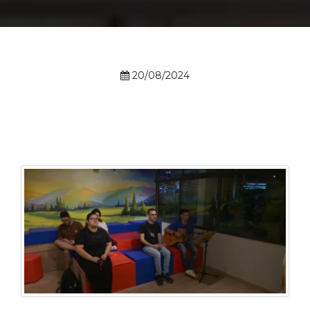
Prouni
Desconto de pontualidade
20/08/2024
Biblioteca
Contatos
Calendário acadêmico
Internacionalização
UATI