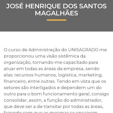
JOSÉ HENRIQUE DOS SANTOS
Prouni
MAGALHÃES
Desconto de pontualidade
Biblioteca
Contatos
O curso de Administração do UNISAGRADO me
proporcionou uma visão sistêmica da
Calendário acadêmico
organização, tornando-me capacitado para
atuar em todas as áreas da empresa, sendo
Internacionalização
elas: recursos humanos, logística, marketing,
financeiro, entre outras. Tendo em vista que os
UATI
setores são interligados e dependem um do
outro para o bom funcionamento geral, consigo
consolidar, assim, a função do administrador,
que deve ser a de transitar por todas as áreas,
fazendo com que as mesmas se encaixem