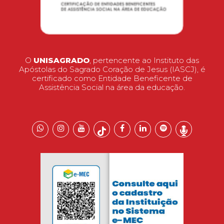
O
UNISAGRADO
, pertencente ao Instituto das
Apóstolas do Sagrado Coração de Jesus (IASCJ), é
certificado como Entidade Beneficente de
Assistência Social na área da educação.