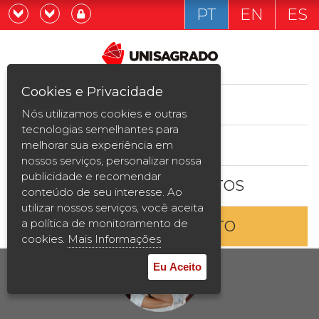
PT
EN
ES
Já sou estudande
Graduação
Cookies e Privacidade
CURSOS
Quero ser estudante
Nós utilizamos cookies e outras
Pós-graduação e MBA
tecnologias semelhantes para
ESTUDE AQUI
melhorar sua experiência em
Curta Duração
nossos serviços, personalizar nossa
publicidade e recomendar
BOLSAS E DESCONTOS
Vestibular
conteúdo de seu interesse. Ao
utilizar nossos serviços, você aceita
a política de monitoramento de
ENTRE EM CONTATO
2ª Graduação
cookies.
Mais Informações
Transferência
Eu Aceito
Reingresso