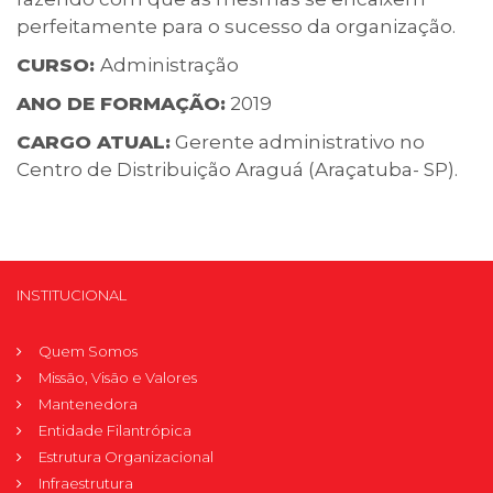
perfeitamente para o sucesso da organização.
CURSO:
Administração
ANO DE FORMAÇÃO:
2019
CARGO ATUAL:
Gerente administrativo no
Centro de Distribuição Araguá (Araçatuba- SP).
INSTITUCIONAL
Quem Somos
Missão, Visão e Valores
Mantenedora
Entidade Filantrópica
Estrutura Organizacional
Infraestrutura