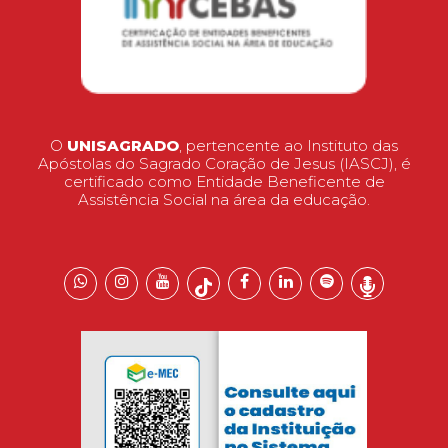
O
UNISAGRADO
, pertencente ao Instituto das
Apóstolas do Sagrado Coração de Jesus (IASCJ), é
certificado como Entidade Beneficente de
Assistência Social na área da educação.