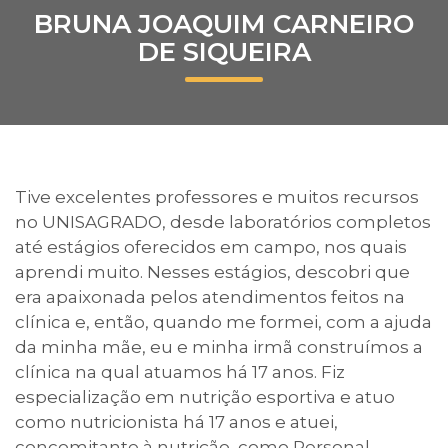
BRUNA JOAQUIM CARNEIRO
Prouni
DE SIQUEIRA
Desconto de pontualidade
Biblioteca
Contatos
Tive excelentes professores e muitos recursos
no UNISAGRADO, desde laboratórios completos
Calendário acadêmico
até estágios oferecidos em campo, nos quais
aprendi muito. Nesses estágios, descobri que
Internacionalização
era apaixonada pelos atendimentos feitos na
clínica e, então, quando me formei, com a ajuda
UATI
da minha mãe, eu e minha irmã construímos a
clínica na qual atuamos há 17 anos. Fiz
especialização em nutrição esportiva e atuo
como nutricionista há 17 anos e atuei,
concomitante à nutrição, como Personal