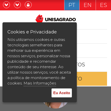
PT
EN
ES
Já sou estudande
Graduação
Cookies e Privacidade
CURSOS
Quero ser estudante
Nós utilizamos cookies e outras
Pós-graduação e MBA
tecnologias semelhantes para
ESTUDE AQUI
melhorar sua experiência em
Curta Duração
nossos serviços, personalizar nossa
publicidade e recomendar
BOLSAS E DESCONTOS
Vestibular
conteúdo de seu interesse. Ao
utilizar nossos serviços, você aceita
a política de monitoramento de
ENTRE EM CONTATO
2ª Graduação
cookies.
Mais Informações
Transferência
Eu Aceito
Reingresso