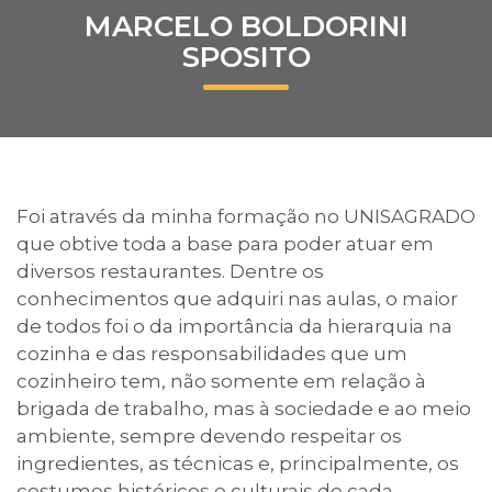
MARCELO BOLDORINI
Prouni
SPOSITO
Desconto de pontualidade
Biblioteca
Contatos
Foi através da minha formação no UNISAGRADO
que obtive toda a base para poder atuar em
Calendário acadêmico
diversos restaurantes. Dentre os
conhecimentos que adquiri nas aulas, o maior
Internacionalização
de todos foi o da importância da hierarquia na
cozinha e das responsabilidades que um
UATI
cozinheiro tem, não somente em relação à
brigada de trabalho, mas à sociedade e ao meio
ambiente, sempre devendo respeitar os
ingredientes, as técnicas e, principalmente, os
costumes históricos e culturais de cada