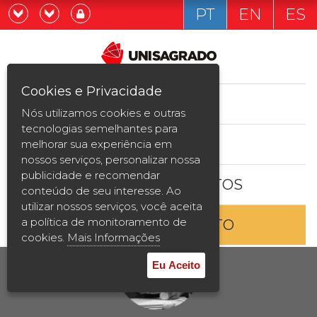
PT
EN
ES
Já sou estudande
Graduação
Cookies e Privacidade
CURSOS
Quero ser estudante
Nós utilizamos cookies e outras
Pós-graduação e MBA
tecnologias semelhantes para
ESTUDE AQUI
melhorar sua experiência em
Curta Duração
nossos serviços, personalizar nossa
publicidade e recomendar
BOLSAS E DESCONTOS
Vestibular
conteúdo de seu interesse. Ao
utilizar nossos serviços, você aceita
a política de monitoramento de
ENTRE EM CONTATO
2ª Graduação
cookies.
Mais Informações
Transferência
Eu Aceito
Reingresso