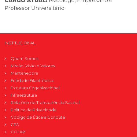
CARGO ATUAL:
Psicólogo, Empresário e
Professor Universitário
INSTITUCIONAL
Quem Somos
Missão, Visão e Valores
Mantenedora
Entidade Filantrópica
Estrutura Organizacional
Infraestrutura
Relatório de Transparência Salarial
Política de Privacidade
Código de Ética e Conduta
CPA
COLAP