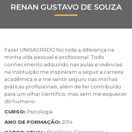
RENAN GUSTAVO DE SOUZA
Prouni
Desconto de pontualidade
Biblioteca
Fazer UNISAGRADO fez toda a diferença na
Contatos
minha vida pessoal e profissional. Todo
conhecimento adquirido nas aulas e vivências
Calendário acadêmico
na Instituição me inspiraram a seguir a carreira
acadêmica e a me sentir seguro nas minhas
Internacionalização
práticas profissionais, além de ter contribuído
para um olhar científico, mas sem me esquecer
UATI
do humano.
CURSO:
Psicologia
ANO DE FORMAÇÃO:
2014