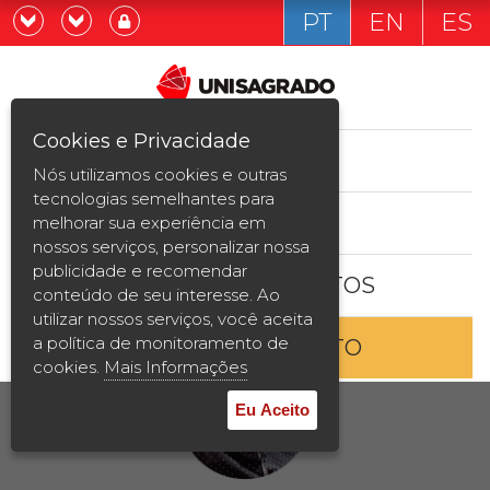
PT
EN
ES
Já sou estudande
Graduação
Cookies e Privacidade
CURSOS
Quero ser estudante
Nós utilizamos cookies e outras
Pós-graduação e MBA
tecnologias semelhantes para
ESTUDE AQUI
melhorar sua experiência em
Curta Duração
nossos serviços, personalizar nossa
publicidade e recomendar
BOLSAS E DESCONTOS
Vestibular
conteúdo de seu interesse. Ao
utilizar nossos serviços, você aceita
a política de monitoramento de
ENTRE EM CONTATO
2ª Graduação
cookies.
Mais Informações
Transferência
Eu Aceito
Reingresso