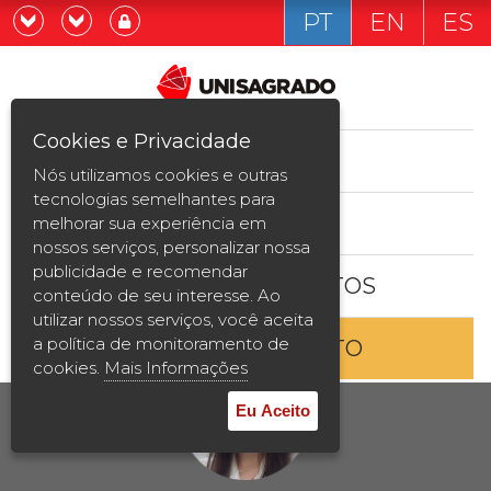
PT
EN
ES
Já sou estudande
Graduação
Cookies e Privacidade
CURSOS
Quero ser estudante
Nós utilizamos cookies e outras
Pós-graduação e MBA
tecnologias semelhantes para
ESTUDE AQUI
melhorar sua experiência em
Curta Duração
nossos serviços, personalizar nossa
publicidade e recomendar
BOLSAS E DESCONTOS
Vestibular
conteúdo de seu interesse. Ao
utilizar nossos serviços, você aceita
a política de monitoramento de
ENTRE EM CONTATO
2ª Graduação
cookies.
Mais Informações
Transferência
Eu Aceito
Reingresso