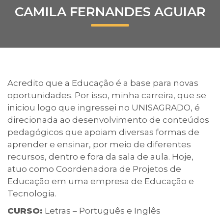
CAMILA FERNANDES AGUIAR
Prouni
Desconto de pontualidade
Biblioteca
Acredito que a Educação é a base para novas
Contatos
oportunidades. Por isso, minha carreira, que se
iniciou logo que ingressei no UNISAGRADO, é
Calendário acadêmico
direcionada ao desenvolvimento de conteúdos
pedagógicos que apoiam diversas formas de
Internacionalização
aprender e ensinar, por meio de diferentes
recursos, dentro e fora da sala de aula. Hoje,
UATI
atuo como Coordenadora de Projetos de
Educação em uma empresa de Educação e
Tecnologia.
CURSO:
Letras – Português e Inglês