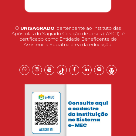
O
UNISAGRADO
, pertencente ao Instituto das
Apóstolas do Sagrado Coração de Jesus (IASCJ), é
certificado como Entidade Beneficente de
Assistência Social na área da educação.