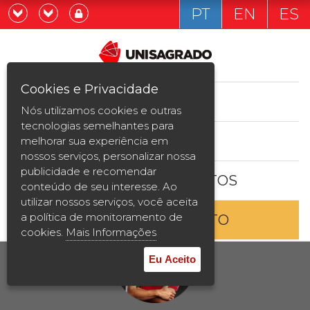
PT
EN
ES
Já sou estudande
Graduação
Cookies e Privacidade
CURSOS
Quero ser estudante
Nós utilizamos cookies e outras
Pós-graduação e MBA
tecnologias semelhantes para
ESTUDE AQUI
melhorar sua experiência em
Curta Duração
nossos serviços, personalizar nossa
publicidade e recomendar
BOLSAS E DESCONTOS
Vestibular
conteúdo de seu interesse. Ao
utilizar nossos serviços, você aceita
a política de monitoramento de
ENTRE EM CONTATO
2ª Graduação
cookies.
Mais Informações
Transferência
Eu Aceito
Reingresso