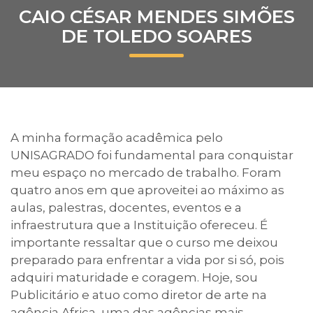
CAIO CÉSAR MENDES SIMÕES
Prouni
DE TOLEDO SOARES
Desconto de pontualidade
Biblioteca
Contatos
A minha formação acadêmica pelo
UNISAGRADO foi fundamental para conquistar
Calendário acadêmico
meu espaço no mercado de trabalho. Foram
quatro anos em que aproveitei ao máximo as
Internacionalização
aulas, palestras, docentes, eventos e a
infraestrutura que a Instituição ofereceu. É
UATI
importante ressaltar que o curso me deixou
preparado para enfrentar a vida por si só, pois
adquiri maturidade e coragem. Hoje, sou
Publicitário e atuo como diretor de arte na
agência Africa, uma das agências mais