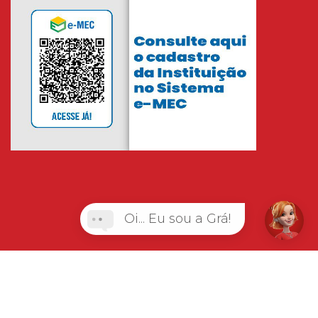
Oi... Eu sou a Grá!