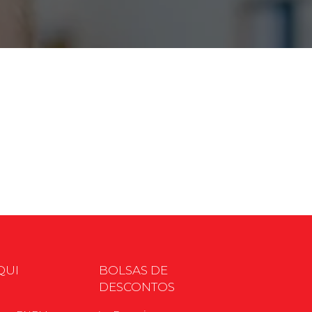
cadêmico
zação
QUI
BOLSAS DE
DESCONTOS