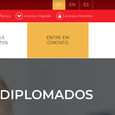
PT
EN
ES
fiança
Acesso Rápido
Acesso Restrito
o ser estudante
 E
ENTRE EM
TOS
CONTATO
ontualidade
 DIPLOMADOS