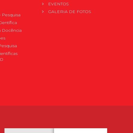
EVENTOS
GALERIA DE FOTOS
 Pesquisa
ientífica
 à Docência
pes
Pesquisa
ientíficas
DO