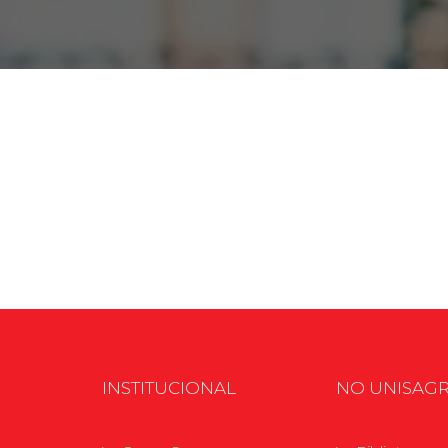
2ª Graduação
Transferência
Reingresso
INSTITUCIONAL
NO UNISAG