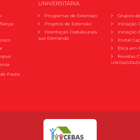
UNIVERSITÁRIA
o
Programas de Extensão
Grupos de
fiança
Projetos de Extensão
Iniciação C
Orientação Gratuita para
Iniciação
sua Demanda
nosco
Portal Ca
r
Ética em 
mpus
Revistas C
UNISAGRA
ensa
de Pauta