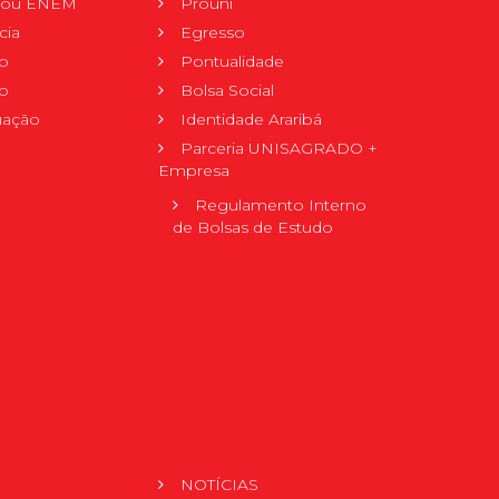
r ou ENEM
Prouni
cia
Egresso
o
Pontualidade
o
Bolsa Social
uação
Identidade Araribá
Parceria UNISAGRADO +
Empresa
Regulamento Interno
de Bolsas de Estudo
NOTÍCIAS