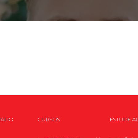
Calendário a
Internacionali
UATI
RADO
CURSOS
ESTUDE A