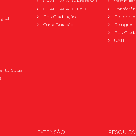
GRADUAÇÃO - Presencial
Vestibula
GRADUAÇÃO - EaD
Transferên
Pós-Graduação
Diplomad
gital
Curta Duração
Reingress
Pós-Grad
UATI
nto Social
e
EXTENSÃO
PESQUISA