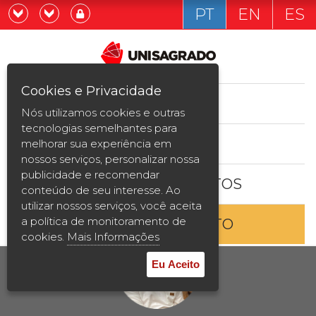
PT
EN
ES
Já sou estudande
Graduação
Cookies e Privacidade
CURSOS
Quero ser estudante
Nós utilizamos cookies e outras
Pós-graduação e MBA
tecnologias semelhantes para
ESTUDE AQUI
melhorar sua experiência em
Curta Duração
nossos serviços, personalizar nossa
publicidade e recomendar
BOLSAS E DESCONTOS
Vestibular
conteúdo de seu interesse. Ao
utilizar nossos serviços, você aceita
a política de monitoramento de
ENTRE EM CONTATO
2ª Graduação
cookies.
Mais Informações
Transferência
Eu Aceito
Reingresso