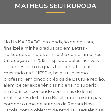
MATHEUS SEIJI KURODA
Prouni
Desconto de pontualidade
Biblioteca
No UNISAGRADO, na condição de bolsista,
Contatos
finalizei a minha graduação em Letras -
Português e Inglês em 2013 e cursei uma Pós-
Calendário acadêmico
Graduação em 2015. Inspirado pelos incríveis
docentes com os quais tive contato, realizei
Internacionalização
mestrado na UNESP e, hoje, atuo como
professor em cinco colégios de Bauru e região,
UATI
além de ter experiências no ensino superior.
Em 2018, concorrendo com mais de 9 mil
professores de todo o Brasil, fui aprovado para
compor o time de autores da Revista Nova
Escola, com o objetivo de produzir sequências